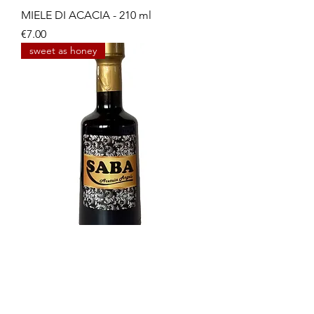
MIELE DI ACACIA - 210 ml
Price
€7.00
sweet as honey
SABA - 250 ml
Price
€16.00
artisan